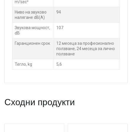
m/sec²
Ниво на звуково
94
налягане dB(A)
Звукова мощност,
107
dB
Гаранционен срок
12 месеца за професионално
ползване, 24 месеца за лично
ползване
Тегло, kg
5,6
Сходни продукти