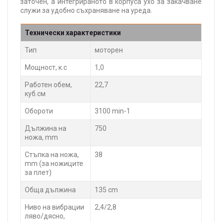
заточен, а интегрираното в корпуса ухо за закачване
служи за удобно съхраняване на уреда.
Технически характеристики
Тип
моторен
Мощност, к.с
1,0
Работен обем,
22,7
куб.см
Обороти
3100 min-1
Дължина на
750
ножа, mm
Стъпка на ножа,
38
mm (за ножиците
за плет)
Обща дължина
135 cm
Ниво на вибрации
2,4/2,8
ляво/дясно,