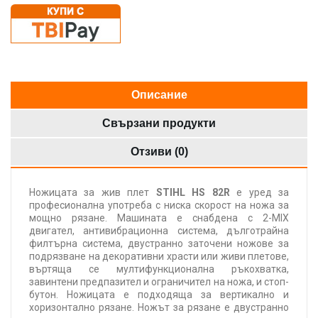
Описание
Свързани продукти
Отзиви (0)
Ножицата за жив плет
STIHL HS 82R
е уред за
професионална употреба с ниска скорост на ножа за
мощно рязане. Машината е снабдена с 2-МІХ
двигател, антивибрационна система, дълготрайна
филтърна система, двустранно заточени ножове за
подрязване на декоративни храсти или живи плетове,
въртяща се мултифункционална ръкохватка,
завинтени предпазител и ограничител на ножа, и стоп-
бутон. Ножицата е подходяща за вертикално и
хоризонтално рязане. Ножът за рязане е двустранно