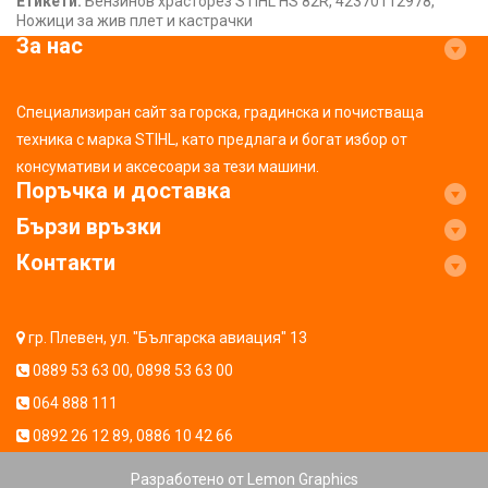
Етикети:
Бензинов храсторез STIHL HS 82R
,
42370112978
,
Ножици за жив плет и кастрачки
За нас
Специализиран сайт за горска, градинска и почистваща
техника с марка STIHL, като предлага и богат избор от
консумативи и аксесоари за тези машини.
Поръчка и доставка
Бързи връзки
Контакти
гр. Плевен, ул. "Българска авиация" 13
0889 53 63 00
,
0898 53 63 00
064 888 111
0892 26 12 89
,
0886 10 42 66
Разработено от
Lemon Graphics