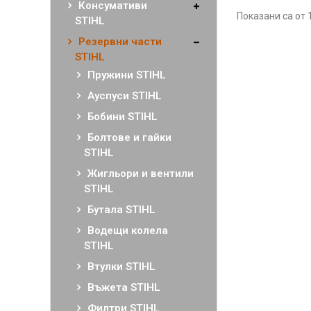
Консумативи
Показани са от 1
STIHL
Резервни части
STIHL
Пружини STIHL
Ауспуси STIHL
Бобини STIHL
Болтове и гайки
STIHL
Жигльори и вентили
STIHL
Бутала STIHL
Водещи колела
STIHL
Втулки STIHL
Въжета STIHL
Филтри STIHL