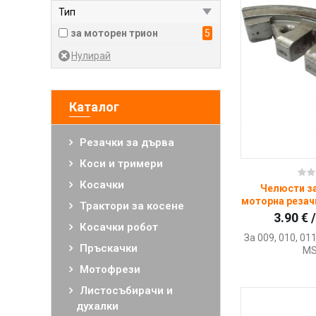
Тип
Листосъбирачи и духалки
за моторен трион
5
Дробилки за клони
Ножици за жив плет и кастрачки
Свредели
Ъглошлайфи и фугорези
Каталог
Почистващи машини
Резачки за дърва
Мобилно захранване
Коси и тримери
Водни помпи
Ку
Косачки
Защитно облекло STIHL
Челюсти з
моторна резачк
Трактори за косене
Детски играчки
3.90 € 
Косачки робот
Рекламни материали
За 009, 010, 01
Пръскачки
MS
Облекло и артикули
Timbersports
Мотофрези
Консумативи STIHL
Листосъбирачи и
духалки
Резервни части STIHL