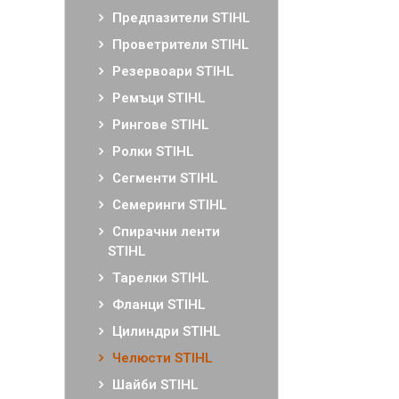
Предпазители STIHL
Проветрители STIHL
Резервоари STIHL
Ремъци STIHL
Рингове STIHL
Ролки STIHL
Сегменти STIHL
Семеринги STIHL
Спирачни ленти
STIHL
Тарелки STIHL
Фланци STIHL
Цилиндри STIHL
Челюсти STIHL
Шайби STIHL