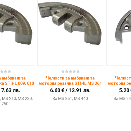
пи
Купи
а амбриаж за
Челюсти за амбриаж за
Челюст
а STIHL 009, 010
моторна резачка STIHL MS 361
моторна ре
/ 7.63 лв.
6.60 € / 12.91 лв.
5.20 
1, MS 210, MS 230,
За MS 361, MS 440
За MS 24
 250