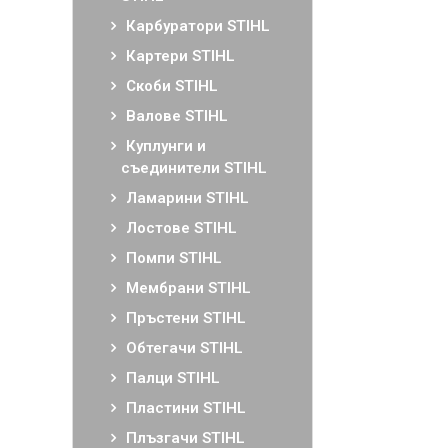
Карбуратори STIHL
Картери STIHL
Скоби STIHL
Валове STIHL
Куплунги и
съединители STIHL
Ламарини STIHL
Лостове STIHL
Помпи STIHL
Мембрани STIHL
Пръстени STIHL
Обтегачи STIHL
Палци STIHL
Пластини STIHL
Плъзгачи STIHL