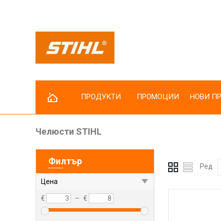
ПРОДУКТИ
ПРОМОЦИИ
НОВИ П
Челюсти STIHL
Резачки за дърва
Коси и тримери
Филтър
Косачки
Ред
Трактори за косене
Цена
Косачки робот
€
–
€
Пръскачки
Мотофрези