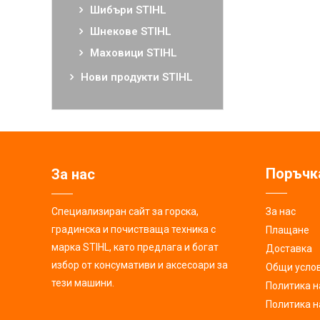
Шибъри STIHL
Шнекове STIHL
Маховици STIHL
Нови продукти STIHL
Поръчк
За нас
Специализиран сайт за горска,
За нас
градинска и почистваща техника с
Плащане
марка STIHL, като предлага и богат
Доставка
избор от консумативи и аксесоари за
Общи усло
тези машини.
Политика н
Политика н