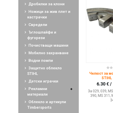
Дробилки за клони
Нови продукти STIHL
Ножици за жив плет и
кастрачки
Свредели
Ъглошлайфи и
фугорези
Почистващи машини
Мобилно захранване
Водни помпи
Защитно облекло
Ку
STIHL
Челюст за м
STIHL 
Детски играчки
6.30 € /
Рекламни
За 029, 039, M
материали
390, MS 311, 
3
Облекло и артикули
Timbersports