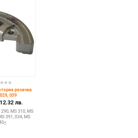
пи
оторна резачка
029, 039
 12.32 лв.
S 290, MS 310, MS
MS 391, 034, MS
40
<