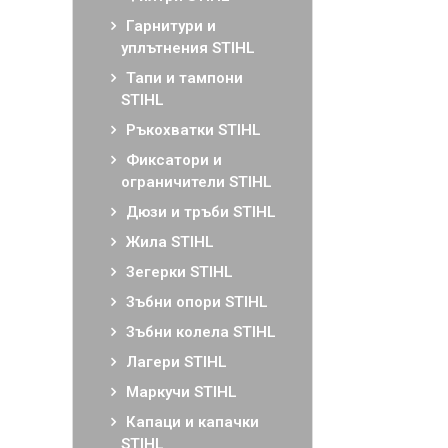
Гарнитури и
уплътнения STIHL
Тапи и тампони
STIHL
Ръкохватки STIHL
Фиксатори и
ограничители STIHL
Дюзи и тръби STIHL
Жила STIHL
Зегерки STIHL
Зъбни опори STIHL
Зъбни колела STIHL
Лагери STIHL
Маркучи STIHL
Капаци и капачки
STIHL