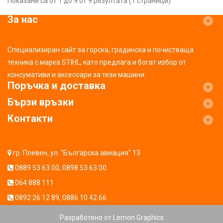
Показани са от 1 до 9 от 9 резултата (1 страници)
За нас
Специализиран сайт за горска, градинска и почистваща
техника с марка STIHL, като предлага и богат избор от
консумативи и аксесоари за тези машини.
Поръчка и доставка
Бързи връзки
Контакти
гр. Плевен, ул. "Българска авиация" 13
0889 53 63 00
,
0898 53 63 00
064 888 111
0892 26 12 89
,
0886 10 42 66
Разработено от
Lemon Graphics