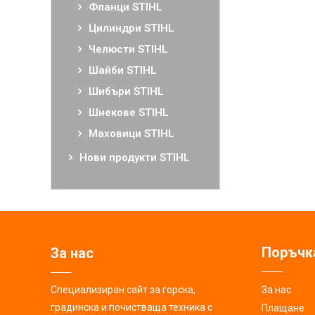
Фланци STIHL
Цилиндри STIHL
Челюсти STIHL
Шайби STIHL
Шибъри STIHL
Шнекове STIHL
Маховици STIHL
Нови продукти STIHL
Поръчк
За нас
Специализиран сайт за горска,
За нас
градинска и почистваща техника с
Плащане