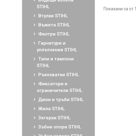
Водещи колела
STIHL
Показани са от 
Втулки STIHL
Въжета STIHL
Филтри STIHL
Гарнитури и
уплътнения STIHL
Тапи и тампони
STIHL
Ръкохватки STIHL
Фиксатори и
ограничители STIHL
Дюзи и тръби STIHL
Жила STIHL
Зегерки STIHL
Зъбни опори STIHL