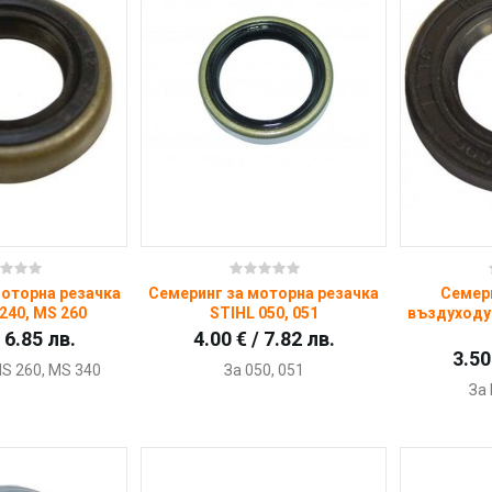
пи
Купи
моторна резачка
Семеринг за моторна резачка
Семер
240, MS 260
STIHL 050, 051
въздуходув
/ 6.85 лв.
4.00 € / 7.82 лв.
3.50
MS 260, MS 340
За 050, 051
За 