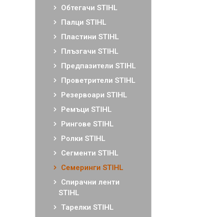
Обтегачи STIHL
Палци STIHL
Пластини STIHL
Плъзгачи STIHL
Предпазители STIHL
Проветрители STIHL
Резервоари STIHL
Ремъци STIHL
Рингове STIHL
Ролки STIHL
Сегменти STIHL
Семеринги STIHL
Спирачни ленти
STIHL
Тарелки STIHL