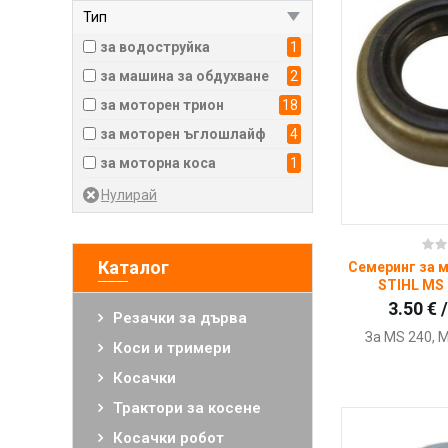
Тип
Листосъбирачи и духалки
за водоструйка
1
Дробилки за клони
за машина за обдухване
2
Ножици за жив плет и кастрачки
за моторен трион
18
Свредели
за моторен ъглошлайф
4
Ъглошлайфи и фугорези
за моторна коса
1
Почистващи машини
Мобилно захранване
Водни помпи
Ку
Каталог
Защитно облекло STIHL
Семеринг за 
STIHL MS 
Детски играчки
3.50 € 
Резачки за дърва
Рекламни материали
За MS 240, 
Коси и тримери
Облекло и артикули
Timbersports
Косачки
Консумативи STIHL
Трактори за косене
Резервни части STIHL
Косачки робот