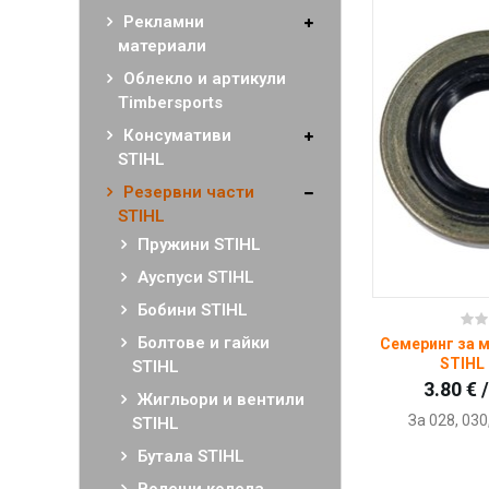
Рекламни
материали
Облекло и артикули
Timbersports
Консумативи
STIHL
Резервни части
STIHL
Пружини STIHL
Ауспуси STIHL
Бобини STIHL
Ку
Болтове и гайки
Семеринг за 
STIHL 
STIHL
3.80 € 
Жигльори и вентили
За 028, 030
STIHL
Бутала STIHL