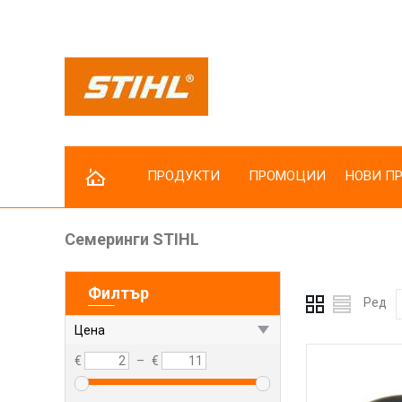
ПРОДУКТИ
ПРОМОЦИИ
НОВИ П
Семеринги STIHL
Резачки за дърва
Коси и тримери
Филтър
Косачки
Ред
Трактори за косене
Цена
Косачки робот
€
–
€
Пръскачки
Мотофрези