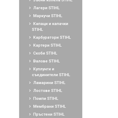
Зъбни колела STIHL
Лагери STIHL
Маркучи STIHL
Капаци и капачки
STIHL
Карбуратори STIHL
Картери STIHL
Скоби STIHL
Валове STIHL
Куплунги и
съединители STIHL
Ламарини STIHL
Лостове STIHL
Помпи STIHL
Мембрани STIHL
Пръстени STIHL