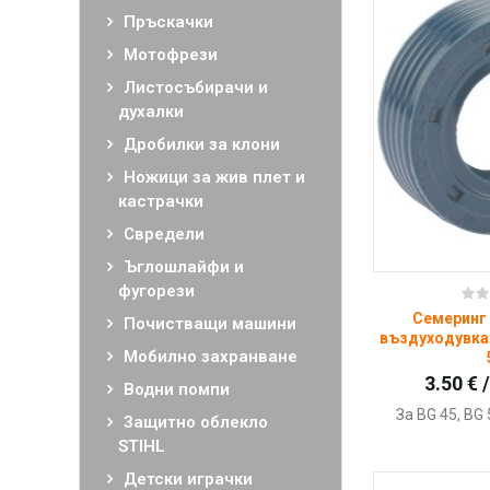
Нови продукти STIHL
Пръскачки
Мотофрези
Листосъбирачи и
духалки
Дробилки за клони
Ножици за жив плет и
кастрачки
Свредели
Ъглошлайфи и
фугорези
Ку
Семеринг
Почистващи машини
въздуходувка 
Мобилно захранване
3.50 € 
Водни помпи
За BG 45, BG 
Защитно облекло
STIHL
Детски играчки