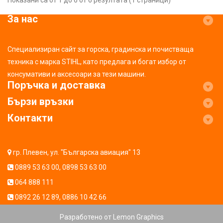
За нас
Специализиран сайт за горска, градинска и почистваща
техника с марка STIHL, като предлага и богат избор от
консумативи и аксесоари за тези машини.
Поръчка и доставка
Бързи връзки
Контакти
гр. Плевен, ул. "Българска авиация" 13
0889 53 63 00
,
0898 53 63 00
064 888 111
0892 26 12 89
,
0886 10 42 66
Разработено от
Lemon Graphics