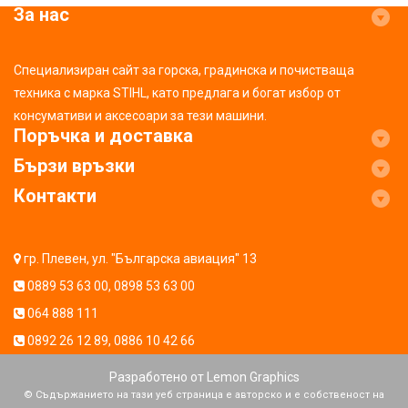
За нас
Специализиран сайт за горска, градинска и почистваща
техника с марка STIHL, като предлага и богат избор от
консумативи и аксесоари за тези машини.
Поръчка и доставка
Бързи връзки
Контакти
гр. Плевен, ул. "Българска авиация" 13
0889 53 63 00
,
0898 53 63 00
064 888 111
0892 26 12 89
,
0886 10 42 66
Разработено от
Lemon Graphics
© Съдържанието на тази уеб страница е авторско и е собственост на