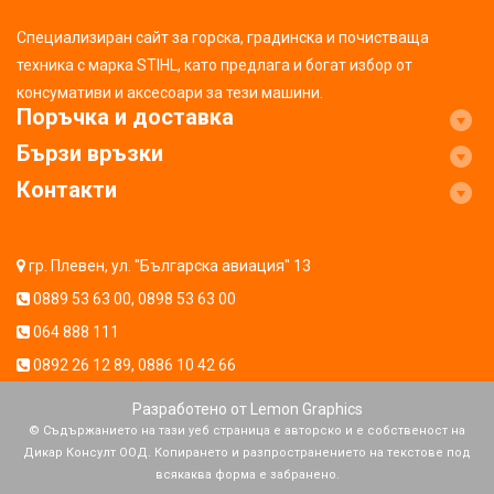
Специализиран сайт за горска, градинска и почистваща
техника с марка STIHL, като предлага и богат избор от
консумативи и аксесоари за тези машини.
Поръчка и доставка
Бързи връзки
Контакти
гр. Плевен, ул. "Българска авиация" 13
0889 53 63 00
,
0898 53 63 00
064 888 111
0892 26 12 89
,
0886 10 42 66
Разработено от
Lemon Graphics
© Съдържанието на тази уеб страница е авторско и е собственост на
Дикар Консулт ООД. Копирането и разпространението на текстове под
всякаква форма е забранено.