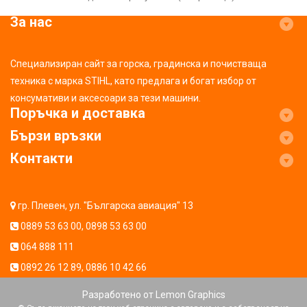
За нас
Специализиран сайт за горска, градинска и почистваща
техника с марка STIHL, като предлага и богат избор от
консумативи и аксесоари за тези машини.
Поръчка и доставка
Бързи връзки
Контакти
гр. Плевен, ул. "Българска авиация" 13
0889 53 63 00
,
0898 53 63 00
064 888 111
0892 26 12 89
,
0886 10 42 66
Разработено от
Lemon Graphics