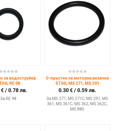
Купи
Купи
н за водоструйка
О-пръстен за моторна резачка
TIHL RE 98
STIHL MS 271, MS 291
 € / 0.78 лв.
0.30 € / 0.59 лв.
За RE 98
За MS 271, MS 271C, MS 291, MS
361, MS 361C, MS 362, MS 362C,
MS 880