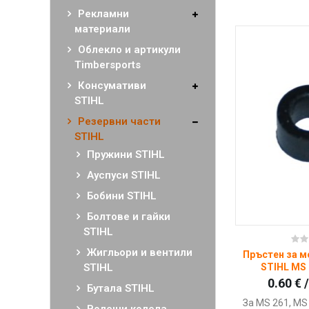
Рекламни
материали
Облекло и артикули
Timbersports
Консумативи
STIHL
Резервни части
STIHL
Пружини STIHL
Ауспуси STIHL
Бобини STIHL
Болтове и гайки
STIHL
Ку
Жигльори и вентили
Пръстен за м
STIHL
STIHL MS 
0.60 € 
Бутала STIHL
За MS 261, MS