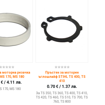
Купи
Купи
а моторна резачка
Пръстен за моторен
MS 170, MS 180
ъглошлайф STIHL TS 400, TS
410
 € / 4.11 лв.
0.70 € / 1.37 лв.
S 170, MS 180
За TS 350, TS 360, TS 400, TS 410,
TS 420, TS 460, TS 510, TS 700, TS
760, TS 800