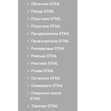
Обтегачи STIHL
Палци STIHL
Пластини STIHL
Плъзгачи STIHL
Предпазители STIHL
Проветрители STIHL
Резервоари STIHL
Ремъци STIHL
Рингове STIHL
Ролки STIHL
Сегменти STIHL
Семеринги STIHL
Спирачни ленти
STIHL
Тарелки STIHL