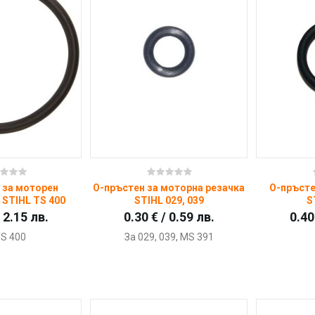
пи
Купи
 за моторен
О-пръстен за моторна резачка
О-пръсте
STIHL TS 400
STIHL 029, 039
S
/ 2.15 лв.
0.30 € / 0.59 лв.
0.40
TS 400
За 029, 039, MS 391