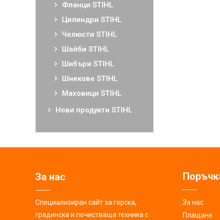
Фланци STIHL
Цилиндри STIHL
Челюсти STIHL
Шайби STIHL
Шибъри STIHL
Шнекове STIHL
Маховици STIHL
Нови продукти STIHL
Поръчк
За нас
Специализиран сайт за горска,
За нас
градинска и почистваща техника с
Плащане