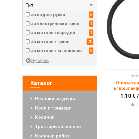
Тип
Листосъбирачи и духалки
за водоструйка
5
Дробилки за клони
за електрически трион
1
Ножици за жив плет и кастрачки
за моторен свредел
1
Свредели
за моторен трион
20
Ъглошлайфи и фугорези
за моторен ъглошлайф
3
Почистващи машини
Мобилно захранване
Водни помпи
Ку
Каталог
Защитно облекло STIHL
О-пръстен
ъглошлайф 
Детски играчки
1.10 € 
Резачки за дърва
Рекламни материали
За 
Коси и тримери
Облекло и артикули
Timbersports
Косачки
Консумативи STIHL
Трактори за косене
Резервни части STIHL
Косачки робот