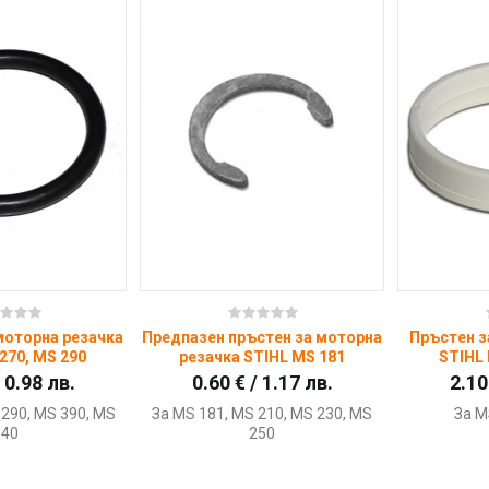
пи
Купи
моторна резачка
Предпазен пръстен за моторна
Пръстен з
270, MS 290
резачка STIHL MS 181
STIHL 
/ 0.98 лв.
0.60 € / 1.17 лв.
2.10
 290, MS 390, MS
За MS 181, MS 210, MS 230, MS
За M
340
250