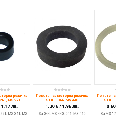
пи
Купи
оторна резачка
Пръстен за моторна резачка
Пръстен з
261, MS 271
STIHL 044, MS 440
STIHL 
/ 1.17 лв.
1.00 € / 1.96 лв.
0.60
 271, MS 341, MS
За 044, MS 440, 046, MS 460
За MS 17