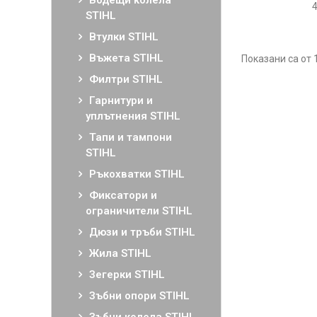
Водещи колела
STIHL
Втулки STIHL
Въжета STIHL
Показани са от 
Филтри STIHL
Гарнитури и
уплътнения STIHL
Тапи и тампони
STIHL
Ръкохватки STIHL
Фиксатори и
ограничители STIHL
Дюзи и тръби STIHL
Жила STIHL
Зегерки STIHL
Зъбни опори STIHL