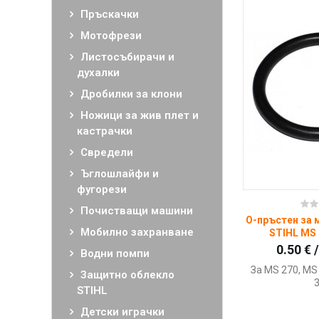
Нови продукти STIHL
Пръскачки
Мотофрези
Листосъбирачи и
духалки
Дробилки за клони
Ножици за жив плет и
кастрачки
Свредели
Ъглошлайфи и
фугорези
Ку
Почистващи машини
О-пръстен за 
Мобилно захранване
STIHL MS 
0.50 € 
Водни помпи
За MS 270, MS
Защитно облекло
STIHL
Детски играчки