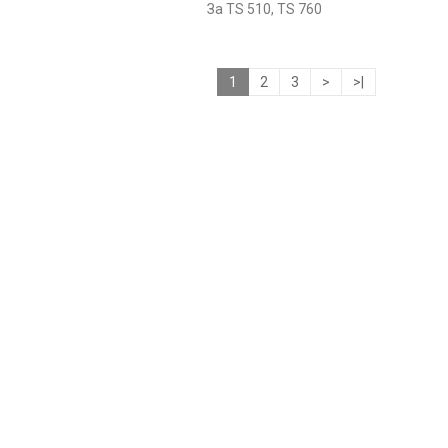
За TS 510, TS 760
1
2
3
>
>|