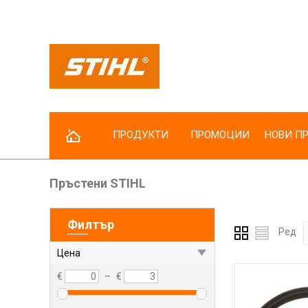
ПРОДУКТИ
ПРОМОЦИИ
НОВИ П
Пръстени STIHL
Резачки за дърва
Коси и тримери
Филтър
Косачки
Ред
Трактори за косене
Цена
Косачки робот
€
–
€
Пръскачки
Мотофрези