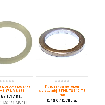
Купи
Купи
а моторна резачка
Пръстен за моторен
MS 171, MS 181
ъглошлайф STIHL TS 510, TS
760
 € / 1.17 лв.
0.40 € / 0.78 лв.
1, MS 181, MS 211