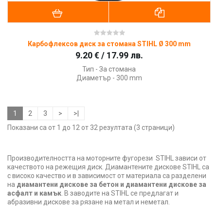
Карбофлексов диск за стомана STIHL Ø 300 mm
9.20 € / 17.99 лв.
Тип - За стомана
Диаметър - 300 mm
1
2
3
>
>|
Показани са от 1 до 12 от 32 резултата (3 страници)
Производителността на моторните фугорези STIHL зависи от
качеството на режещия диск. Диамантените дискове STIHL са
с високо качество и в зависимост от материала са разделени
на
диамантени дискове за бетон и диамантени дискове за
асфалт и камък
. В заводите на STIHL се предлагат и
абразивни дискове за рязане на метал и неметал.