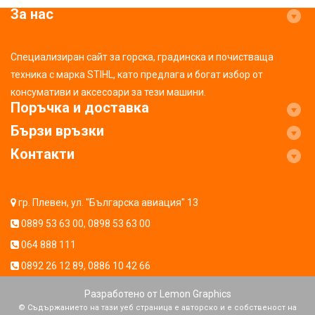
За нас
Специализиран сайт за горска, градинска и почистваща
техника с марка STIHL, като предлага и богат избор от
консумативи и аксесоари за тези машини.
Поръчка и доставка
Бързи връзки
Контакти
гр. Плевен, ул. "Българска авиация" 13
0889 53 63 00
,
0898 53 63 00
064 888 111
0892 26 12 89
,
0886 10 42 66
Разработено от
Lemon Graphics
© Съдържанието на тази уеб страница е авторско и е собственост на